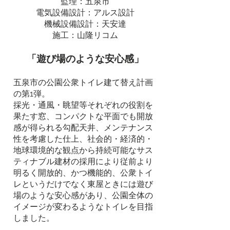
監理：五泉市
電気設備設計：アルス設計
機械設備設計：天安達
施工：
山隆リコム
「遊び場のような安心感」
五泉市の公園公衆トイレ建て替え計画
の第1弾。
採光・通風・眺望等それぞれの役割を
果たす窓、コンパクトな平面でも開放
感が得られる勾配天井、メンテナンス
性を考慮した仕上、社会的・経済的・
地球環境的な観点から持続可能なサス
ティナブル建材の採用により従前より
明るく開放的、かつ機能的、公衆トイ
レというだけでなく東屋ときには遊び
場のような安心感があり、公園全体の
イメージが変わるようなトイレを目指
しました。